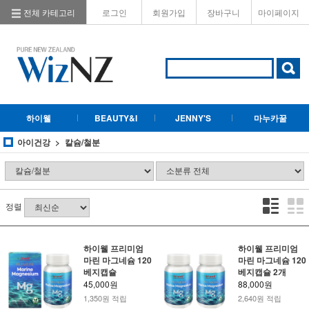
전체 카테고리
로그인
회원가입
장바구니
마이페이지
하이웰
BEAUTY&I
JENNY'S
마누카꿀
아이건강
칼슘/철분
정렬
하이웰 프리미엄
하이웰 프리미엄
마린 마그네슘 120
마린 마그네슘 120
베지캡슐
베지캡슐 2개
45,000원
88,000원
1,350원 적립
2,640원 적립