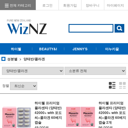
전체 카테고리
로그인
회원가입
장바구니
마이페이지
하이웰
BEAUTY&I
JENNY'S
마누카꿀
성분별
양태반/콜라겐
정렬
하이웰 프리미엄
하이웰 프리미엄
플라센타 (양태반)
플라센타 (양태반)
42000+ with 포도
42000+ with 포도
씨+콜라겐 60베지
씨+콜라겐 60베지
캡슐
캡슐 2개
49,000원
96,000원