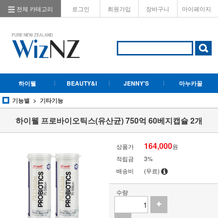
전체 카테고리
로그인
회원가입
장바구니
마이페이지
하이웰
BEAUTY&I
JENNY'S
마누카꿀
기능별
기타기능
하이웰 프로바이오틱스(유산균) 750억 60베지캡슐 2개
164,000
상품가
원
적립금
3%
배송비
(무료)
수량